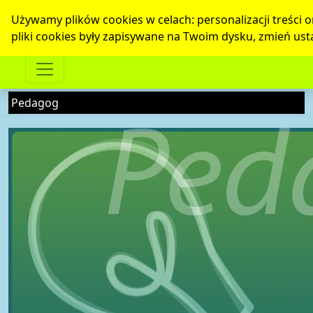
Używamy plików cookies w celach: personalizacji treści ora
pliki cookies były zapisywane na Twoim dysku, zmień ust
Pedagog