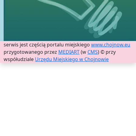
serwis jest częścią portalu miejskiego
www.chojnow.eu
przygotowanego przez
MEDIART
(w
CMS
) © przy
współudziale
Urzędu Miejskiego w Chojnowie