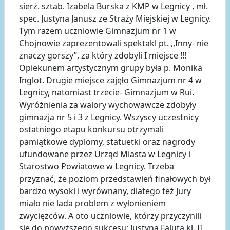
sierż. sztab. Izabela Burska z KMP w Legnicy , mł.
spec. Justyna Janusz ze Straży Miejskiej w Legnicy.
Tym razem uczniowie Gimnazjum nr 1 w
Chojnowie zaprezentowali spektakl pt. ,,Inny- nie
znaczy gorszy”, za który zdobyli I miejsce !!!
Opiekunem artystycznym grupy była p. Monika
Inglot. Drugie miejsce zajęło Gimnazjum nr 4 w
Legnicy, natomiast trzecie- Gimnazjum w Rui.
Wyróżnienia za walory wychowawcze zdobyły
gimnazja nr 5 i 3 z Legnicy. Wszyscy uczestnicy
ostatniego etapu konkursu otrzymali
pamiątkowe dyplomy, statuetki oraz nagrody
ufundowane przez Urząd Miasta w Legnicy i
Starostwo Powiatowe w Legnicy. Trzeba
przyznać, że poziom przedstawień finałowych był
bardzo wysoki i wyrównany, dlatego też Jury
miało nie lada problem z wyłonieniem
zwycięzców. A oto uczniowie, którzy przyczynili
się do powyższego sukcesu: Justyna Faluta kl. II