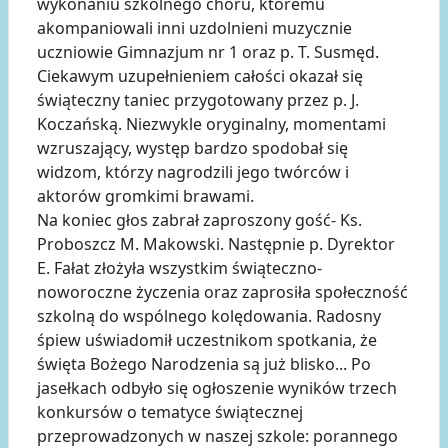
wykonaniu szkolnego chóru, któremu
akompaniowali inni uzdolnieni muzycznie
uczniowie Gimnazjum nr 1 oraz p. T. Susmęd.
Ciekawym uzupełnieniem całości okazał się
świąteczny taniec przygotowany przez p. J.
Koczańską. Niezwykle oryginalny, momentami
wzruszający, występ bardzo spodobał się
widzom, którzy nagrodzili jego twórców i
aktorów gromkimi brawami.
Na koniec głos zabrał zaproszony gość- Ks.
Proboszcz M. Makowski. Następnie p. Dyrektor
E. Fałat złożyła wszystkim świąteczno-
noworoczne życzenia oraz zaprosiła społeczność
szkolną do wspólnego kolędowania. Radosny
śpiew uświadomił uczestnikom spotkania, że
święta Bożego Narodzenia są już blisko... Po
jasełkach odbyło się ogłoszenie wyników trzech
konkursów o tematyce świątecznej
przeprowadzonych w naszej szkole: porannego