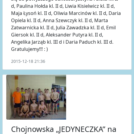
d, Paulina Hołda kl. II d, Liwia Kisielwicz kl. II d,
Maja Łysoń kl. II d, Oliwia Marcinów kl. II d, Daria
Opiela kl. II d, Anna Szewczyk kl. II d, Marta
Zatwarnicka kl. II d, Julia Zawadzka kl. II d, Emil
Giersok kl. II d, Aleksander Putyra kl. II d,
Angelika Jarząb kl. III d i Daria Paduch kl. III d.
Gratulujemy!!! : )
2015-12-18 21:36
Chojnowska „JEDYNECZKA” na