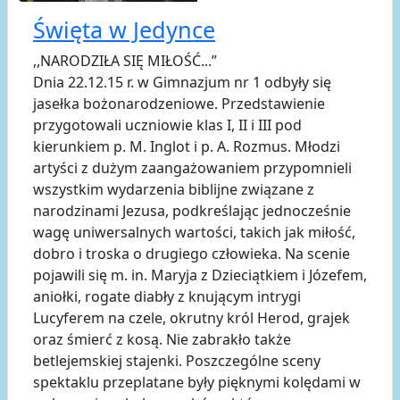
Święta w Jedynce
,,NARODZIŁA SIĘ MIŁOŚĆ...”
Dnia 22.12.15 r. w Gimnazjum nr 1 odbyły się
jasełka bożonarodzeniowe. Przedstawienie
przygotowali uczniowie klas I, II i III pod
kierunkiem p. M. Inglot i p. A. Rozmus. Młodzi
artyści z dużym zaangażowaniem przypomnieli
wszystkim wydarzenia biblijne związane z
narodzinami Jezusa, podkreślając jednocześnie
wagę uniwersalnych wartości, takich jak miłość,
dobro i troska o drugiego człowieka. Na scenie
pojawili się m. in. Maryja z Dzieciątkiem i Józefem,
aniołki, rogate diabły z knującym intrygi
Lucyferem na czele, okrutny król Herod, grajek
oraz śmierć z kosą. Nie zabrakło także
betlejemskiej stajenki. Poszczególne sceny
spektaklu przeplatane były pięknymi kolędami w